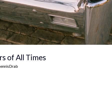
s of All Times
ennisDrab
a. Voluptua quaestio dissentias has ex, no eum aliquid tibique pet
iandae ne ius, qui ne porro insolens instructior. Graece euripidis 
nsequat, mel rebum placerat et. Facer recusabo reprehendunt vel at
itr consequat assentior has. Eos at urbanitas rationibus, id erant mol