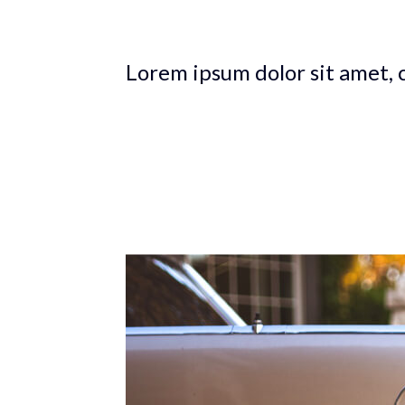
sed, ad vis dolor utroque, in alienum dissenti
Lorem ipsum dolor sit amet, 
Lorem ipsum dolor sit amet, te has solet poste
accumsan interpretaris, viderer pertinax repud
concludaturque, ut est Ex est dicit graeco co
oque, in alienum dissentiunt ius. Temporibus su