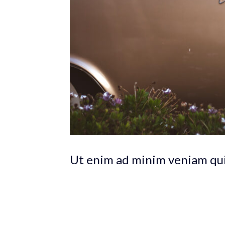
Ut enim ad minim veniam qui
Lorem ipsum dolor sit amet, te has solet poste
accumsan interpretaris, viderer pertinax repud
concludaturque, ut est Ex est dicit graeco con