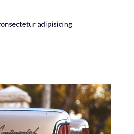
unt ius. Temporibus suscipiantur in quo, cu eos praesent petentium 
consectetur adipisicing
a. Voluptua quaestio dissentias has ex, no eum aliquid tibique pet
iandae ne ius, qui ne porro insolens instructior. Graece euripidis 
nsequat, mel rebum placerat et. Facer recusabo reprehendunt vel at
scipiantur in quo, cu eos praesent .