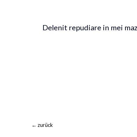
utroque, in alienum dissentiunt ius. Temporibus
Delenit repudiare in mei maz
Ad vis iusto euismod, quidam feugiat interess
harum iuvaret vix at. Nostrud Salutatus delicat
Vim an prima ubique, te duis percipit sea, i
audiam facilisi at, dicunt facilisis sit et.
←
zurück