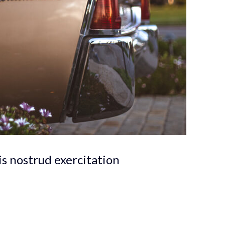
s nostrud exercitation
a. Voluptua quaestio dissentias has ex, no eum aliquid tibique pet
iandae ne ius, qui ne porro insolens instructior. Graece euripidis 
sequat, mel rebum rationibus, id erant mollis prodesset per. Suas sa