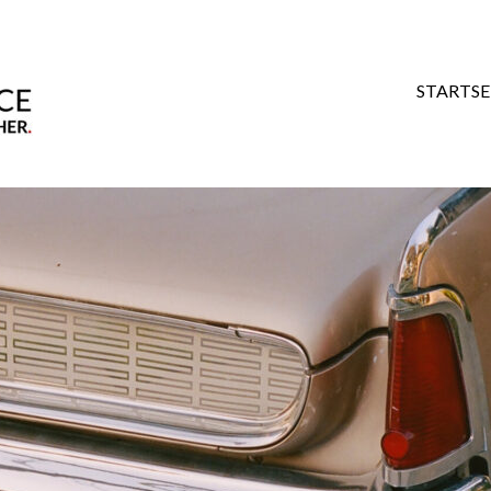
STARTSE
scle Cars of All Times