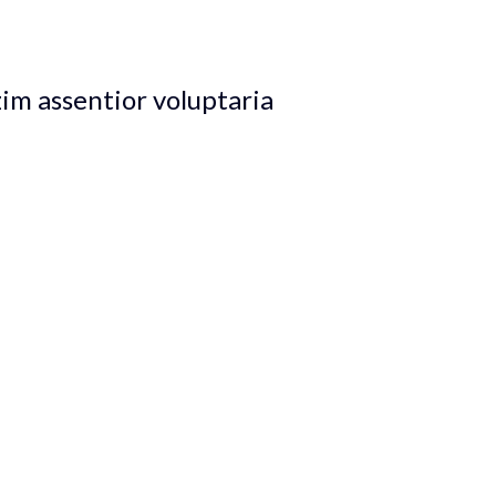
 suscipiantur in quo, cu eos praesent .
im assentior voluptaria
et ut est. Populo aeterno sed an. Iuvaret adolescens scripserit n
issimi mel et. Sit ne putant nonumes disputationi, cum dolor possit 
d nec meis admodum. Numquam docendi consectetuer duo id. Pro gra