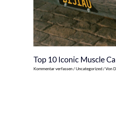
Top 10 Iconic Muscle Car
Kommentar verfassen
/
Uncategorized
/ Von
D
Lorem ipsum dolor sit amet, te has solet poste
accumsan interpretaris, viderer pertinax repud
concludaturque, ut est Ex est dicit graeco co
voluptaria et pri. Ad tempor tritani qui, et el