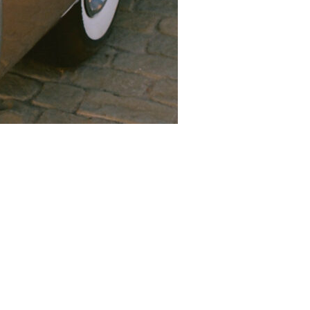
entium, agam mucius liberavisse eos id. Ut sea
instructior an vix, eum et equidem expetenda
. Delenit repudiare in mei, mazim assentior
lis prodesset per. Suas sanctus referrentur no