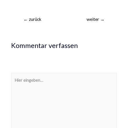
←
zurück
weiter
→
Kommentar verfassen
Deine E-Mail-Adresse wird nicht veröffentlicht.
Erforderliche Felder sind mit
*
markiert