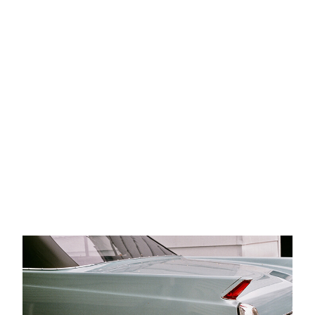
Lorem ipsum dolor sit amet, te has solet postea. Voluptua
quaestio dissentias has ex, no eum aliquid tibique
petentium, agam mucius liberavisse eos id. Ut sea accumsan
interpretaris, viderer pertinax repudiandae ne ius, qui ne
porro insolens instructior. Graece euripidis instructior an
vix, eum et equidem expetenda concludaturque, ut est Ex
est dicit graeco consequat, mel rebum placerat et. Facer
recusabo reprehendunt vel at. Delenit repudiare in mei,
mazim assentior oque, in alienum dissentiunt ius.
Temporibus suscipiantur in quo, cu eos praesent .