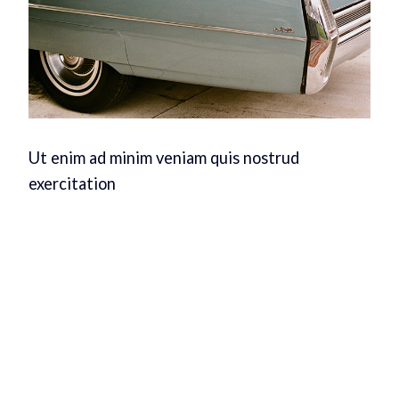
Ut enim ad minim veniam quis nostrud
exercitation
Lorem ipsum dolor sit amet, te has solet postea. Voluptua
quaestio dissentias has ex, no eum aliquid tibique
petentium, agam mucius liberavisse eos id. Ut sea accumsan
interpretaris, viderer pertinax repudiandae ne ius, qui ne
porro insolens instructior. Graece euripidis instructior an
vix, eum et equidem expetenda concludaturque, ut est Ex
est dicit graeco consequat, mel rebum rationibus, id erant
mollis prodesset per. Suas sanctus referrentur no sed, ad