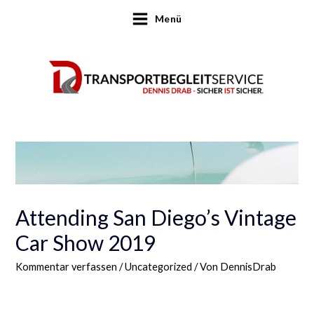
Menü
Startseite
Uncategorized
Attending San Diego’s Vintage Car Show 2019
Attending San Diego’s Vintage
Car Show 2019
Kommentar verfassen
/
Uncategorized
/ Von
DennisDrab
Lorem ipsum dolor sit amet, te has solet postea. Voluptua